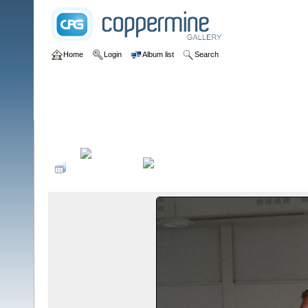
Home
Login
Album list
Search
Home
>
Kuukausikokous Lokakuu 2022