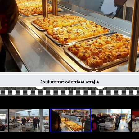
Joulutortut odottivat ottajia