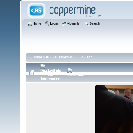
Home
Login
Album list
Search
Home
>
Kuukausikokous 21.12.2022