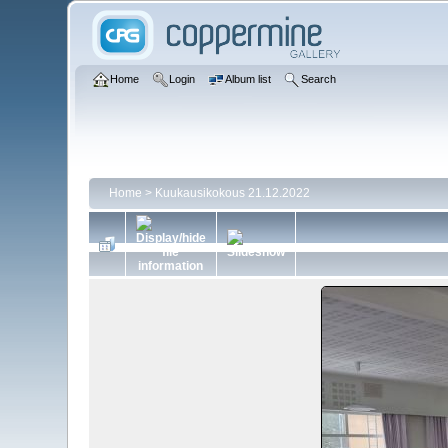
Home
Login
Album list
Search
Home
>
Kuukausikokous 21.12.2022