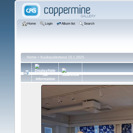
Home
Login
Album list
Search
Home
>
Kuukausikokous 15.1.2025