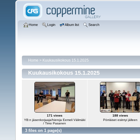
Home
Login
Album list
Search
Home
>
Kuukausikokous 15.1.2025
Kuukausikokous 15.1.2025
171 views
188 views
YB:n jäsenkorjaaja/hieroja Eemeli Välimäki
Pörriäiset esiintyi jälleen
/ Timo Pasanen
3 files on 1 page(s)