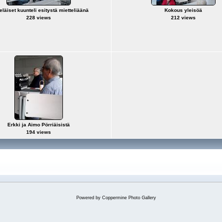
eläiset kuunteli esitystä mietteliäänä
Kokous yleisöä
228 views
212 views
Erkki ja Aimo Pörriäisistä
194 views
Powered by
Coppermine Photo Gallery