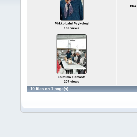
Eläk
Pirkko Lahti Psykologi
153 views
Esitelmä elämästä
207 views
10 files on 1 page(s)