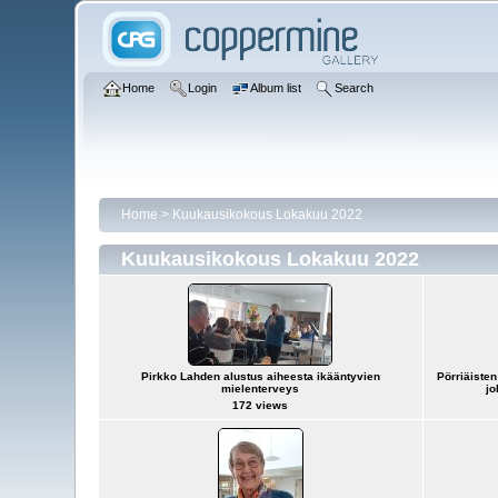
Home
Login
Album list
Search
Home
>
Kuukausikokous Lokakuu 2022
Kuukausikokous Lokakuu 2022
Pirkko Lahden alustus aiheesta ikääntyvien
Pörriäiste
mielenterveys
jo
172 views