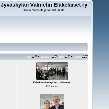
Jyväskylän Valmetin Eläkeläiset ry
Kuvia matkoilta ja tapahtumista
•
•
•
Title
File Name
Date
Position
Kahvihetki esityksen päätteeksi
216 views