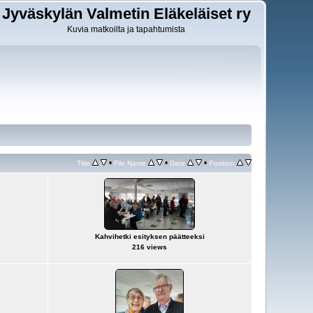
Jyväskylän Valmetin Eläkeläiset ry
Kuvia matkoilta ja tapahtumista
•
•
•
Title
File Name
Date
Position
Kahvihetki esityksen päätteeksi
216 views