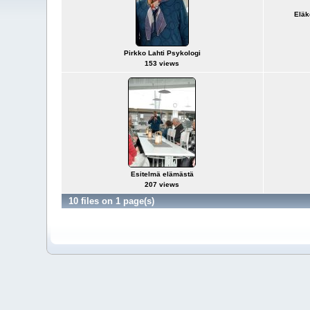
Eläk
Pirkko Lahti Psykologi
153 views
Esitelmä elämästä
207 views
10 files on 1 page(s)