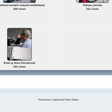
eläiset kuunteli esitystä mietteliäänä
Kokous yleisöä
228 views
212 views
Erkki ja Aimo Pörriäisistä
194 views
Powered by
Coppermine Photo Gallery