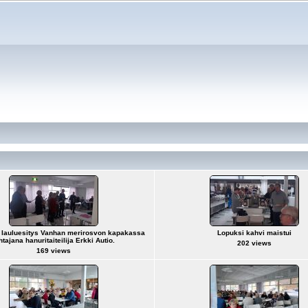
n lauluesitys Vanhan merirosvon kapakassa
Lopuksi kahvi maistui
htajana hanuritaiteilija Erkki Autio.
202 views
169 views