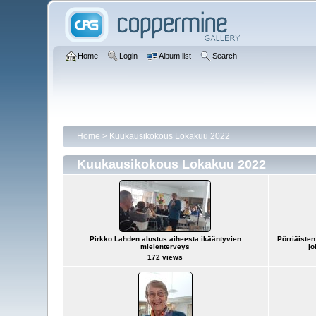
Home
Login
Album list
Search
Home
>
Kuukausikokous Lokakuu 2022
Kuukausikokous Lokakuu 2022
Pirkko Lahden alustus aiheesta ikääntyvien
Pörriäiste
mielenterveys
jo
172 views