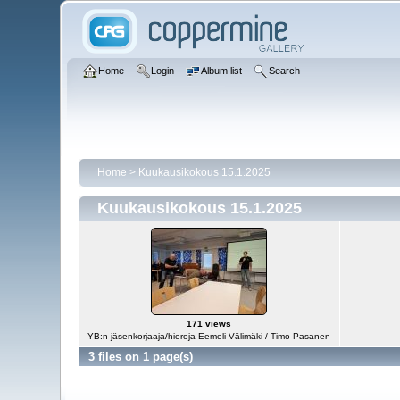
Home
Login
Album list
Search
Home
>
Kuukausikokous 15.1.2025
Kuukausikokous 15.1.2025
171 views
YB:n jäsenkorjaaja/hieroja Eemeli Välimäki / Timo Pasanen
3 files on 1 page(s)