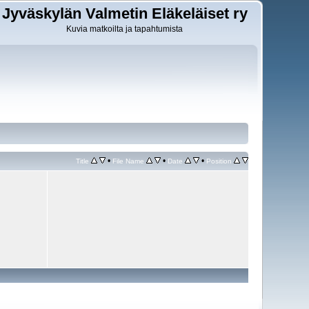
Jyväskylän Valmetin Eläkeläiset ry
Kuvia matkoilta ja tapahtumista
•
•
•
Title
File Name
Date
Position