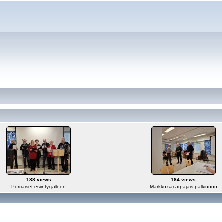
188 views
184 views
Pörriäiset esiintyi jälleen
Markku sai arpajais palkinnon