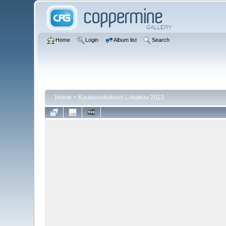
Home
Login
Album list
Search
Home
>
Kuukausikokous Lokakuu 2022