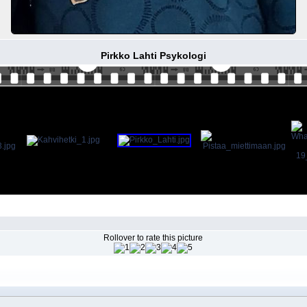
Pirkko Lahti Psykologi
Rollover to rate this picture