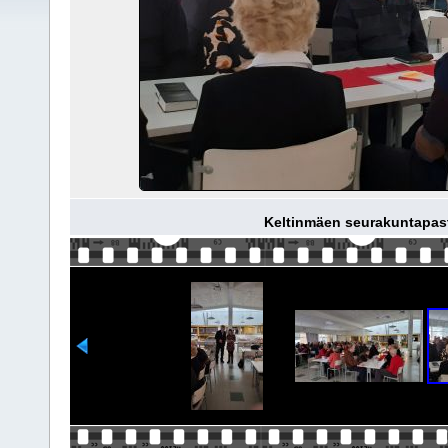
Keltinmäen seurakuntapast