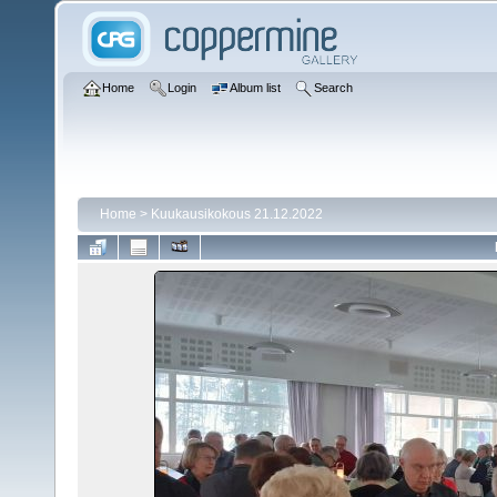
Home
Login
Album list
Search
Home
>
Kuukausikokous 21.12.2022