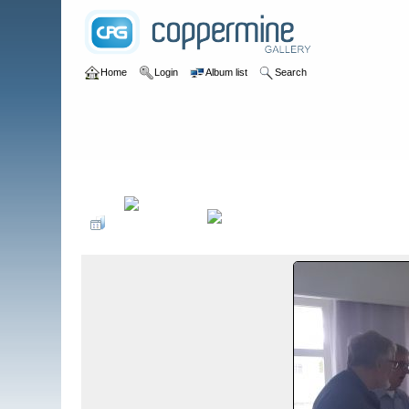
Home
Login
Album list
Search
Home
>
Kuukausikokous Lokakuu 2022