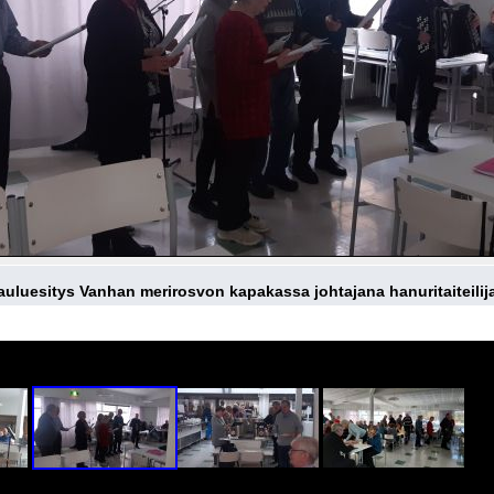
lauluesitys Vanhan merirosvon kapakassa johtajana hanuritaiteilija