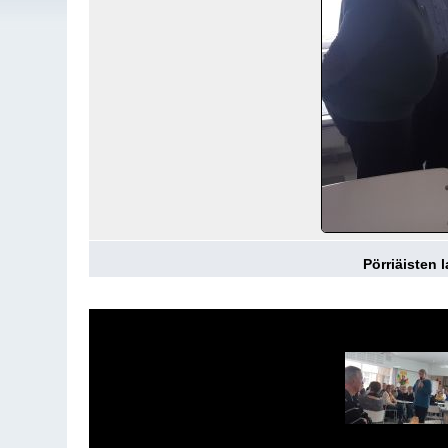
Pörriäisten 